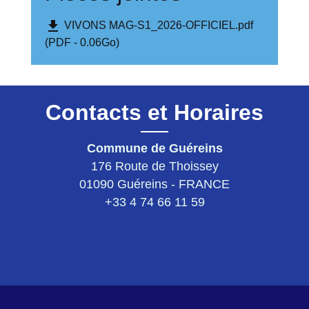
file_download
VIVONS MAG-S1_2026-OFFICIEL.pdf
(PDF - 0.06Go)
Contacts et Horaires
Commune de Guéreins
176 Route de Thoissey
01090 Guéreins - FRANCE
+33 4 74 66 11 59