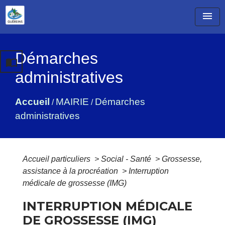
menu
Démarches
import_contacts
administratives
Accueil
MAIRIE
Démarches
/
/
administratives
Accueil particuliers
>
Social - Santé
>
Grossesse,
assistance à la procréation
>
Interruption
médicale de grossesse (IMG)
INTERRUPTION MÉDICALE
DE GROSSESSE (IMG)