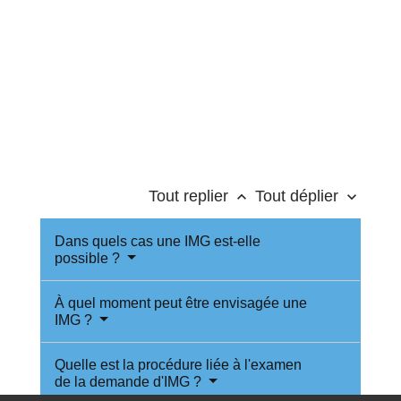
Tout replier
Tout déplier
keyboard_arrow_up
keyboard_arrow_down
Dans quels cas une IMG est-elle
possible ?
À quel moment peut être envisagée une
IMG ?
Quelle est la procédure liée à l'examen
de la demande d'IMG ?