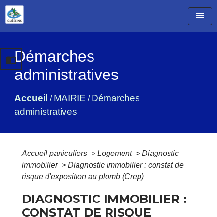
menu
Démarches
import_contacts
administratives
Accueil
MAIRIE
Démarches
/
/
administratives
Accueil particuliers
>
Logement
>
Diagnostic
immobilier
>
Diagnostic immobilier : constat de
risque d'exposition au plomb (Crep)
DIAGNOSTIC IMMOBILIER :
CONSTAT DE RISQUE