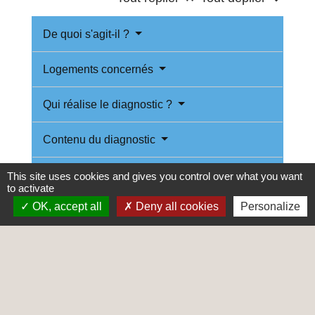
De quoi s'agit-il ?
Logements concernés
Qui réalise le diagnostic ?
Contenu du diagnostic
Transmission du diagnostic
This site uses cookies and gives you control over what you want
to activate
OK, accept all
Deny all cookies
Personalize
Conséquence en présence de plomb
Quelle est la durée de validité du
diagnostic ?
Sanctions