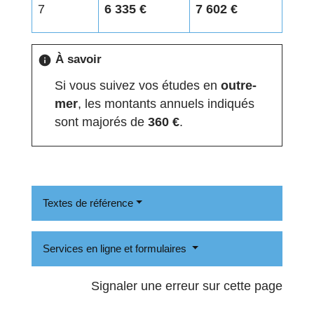
7
6 335 €
7 602 €
À savoir
info
Si vous suivez vos études en
outre-
mer
, les montants annuels indiqués
sont majorés de
360 €
.
Textes de référence
Services en ligne et formulaires
Signaler une erreur sur cette page