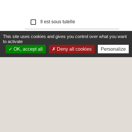
check_box_outline_blank
Il est sous tutelle
check_box_outline_blank
Il est sous curatelle
This site uses cookies and gives you control over what you want
to activate
OK, accept all
Deny all cookies
Personalize
check_box_outline_blank
Il est sous sauvegarde de justice
Textes de référence
Et aussi
Passeport
Papiers - Citoyenneté - Élections
Carte d'identité