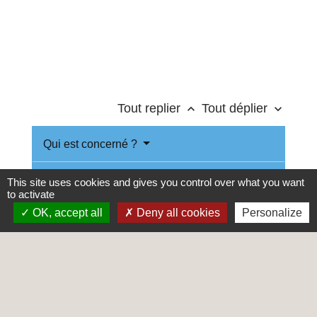
Tout replier
Tout déplier
keyboard_arrow_up
keyboard_arrow_down
Qui est concerné ?
Indemnisation
This site uses cookies and gives you control over what you want
to activate
OK, accept all
Deny all cookies
Personalize
Procédure
Recours