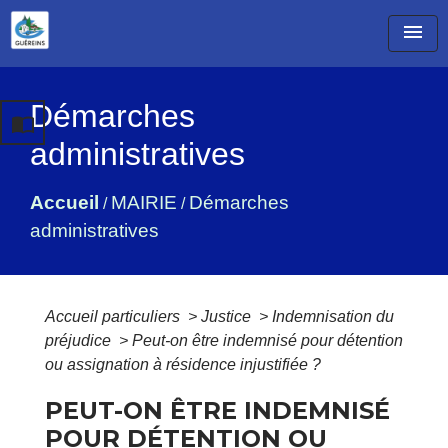
menu
Démarches
import_contacts
administratives
Accueil
MAIRIE
Démarches
/
/
administratives
Accueil particuliers
>
Justice
>
Indemnisation du
préjudice
>
Peut-on être indemnisé pour détention
ou assignation à résidence injustifiée ?
PEUT-ON ÊTRE INDEMNISÉ
POUR DÉTENTION OU