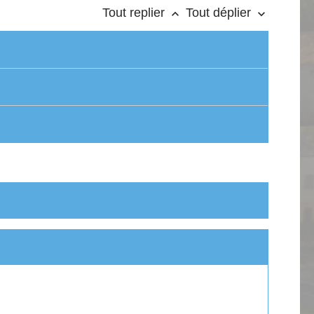
Tout replier
Tout déplier
keyboard_arrow_up
keyboard_arrow_down