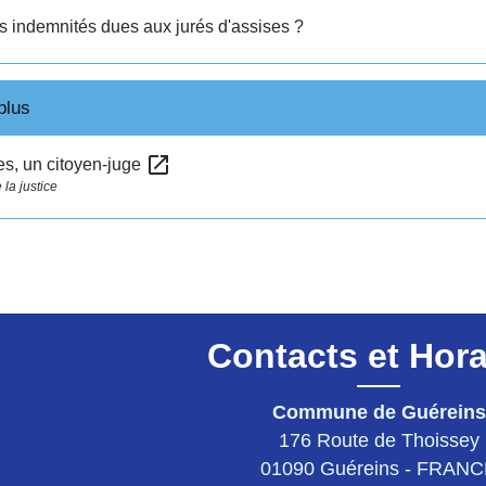
es indemnités dues aux jurés d'assises ?
plus
open_in_new
es, un citoyen-juge
la justice
Contacts et Hora
Commune de Guéreins
176 Route de Thoissey
01090 Guéreins - FRAN