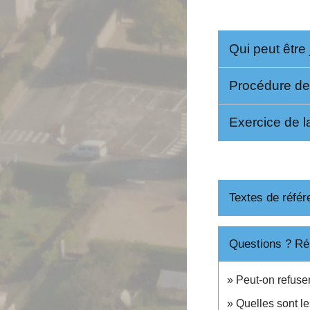
Qui peut être
Procédure de
Exercice de l
Textes de référ
Questions ? Ré
Peut-on refuser
Quelles sont le