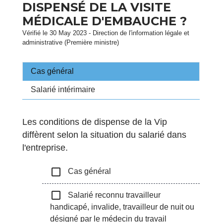
DISPENSÉ DE LA VISITE
MÉDICALE D'EMBAUCHE ?
Vérifié le 30 May 2023 - Direction de l'information légale et
administrative (Première ministre)
Cas général
Salarié intérimaire
Les conditions de dispense de la Vip
diffèrent selon la situation du salarié dans
l'entreprise.
check_box_outline_blank
Cas général
check_box_outline_blank
Salarié reconnu travailleur
handicapé, invalide, travailleur de nuit ou
désigné par le médecin du travail