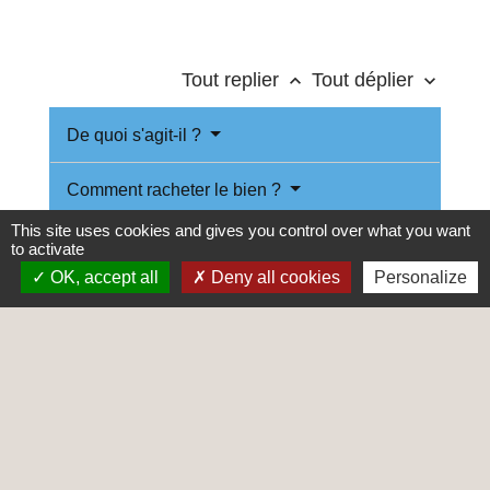
Tout replier
Tout déplier
keyboard_arrow_up
keyboard_arrow_down
De quoi s'agit-il ?
Comment racheter le bien ?
This site uses cookies and gives you control over what you want
Quelles sanctions pour la mairie si elle
to activate
ne respecte pas ses obligations ?
OK, accept all
Deny all cookies
Personalize
Textes de référence
Questions ? Réponses !