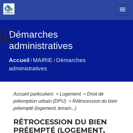
menu
Démarches
import_contacts
administratives
Accueil
MAIRIE
Démarches
/
/
administratives
Accueil particuliers
>
Logement
>
Droit de
préemption urbain (DPU)
>
Rétrocession du bien
préempté (logement, terrain...)
RÉTROCESSION DU BIEN
PRÉEMPTÉ (LOGEMENT,