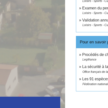
Loisirs - Sports - Cu
Examen du per
Loisirs - Sports - Cu
Validation ann
Loisirs - Sports - Cu
Pour en savoir 
Procédés de ch
Legifrance
La sécurité à 
Office français de l
Les 91 espèce
Fédération nationa