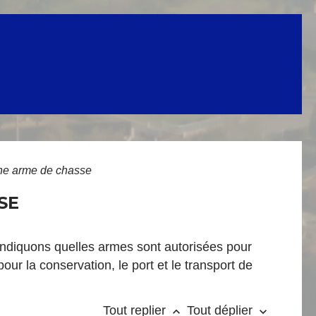
une arme de chasse
SE
indiquons quelles armes sont autorisées pour
our la conservation, le port et le transport de
Tout replier
Tout déplier
keyboard_arrow_up
keyboard_arrow_down