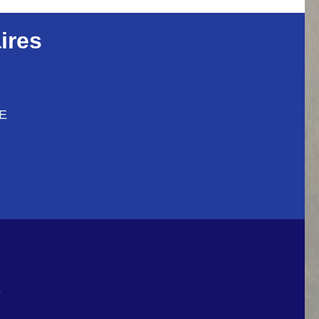
ires
CE
6