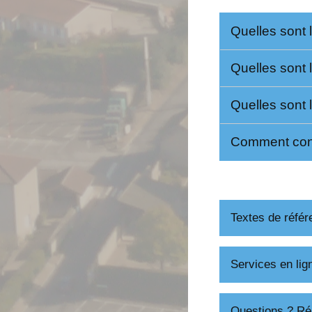
Quelles sont 
Quelles sont 
Quelles sont l
Comment cons
Textes de référ
Services en lig
Questions ? Ré