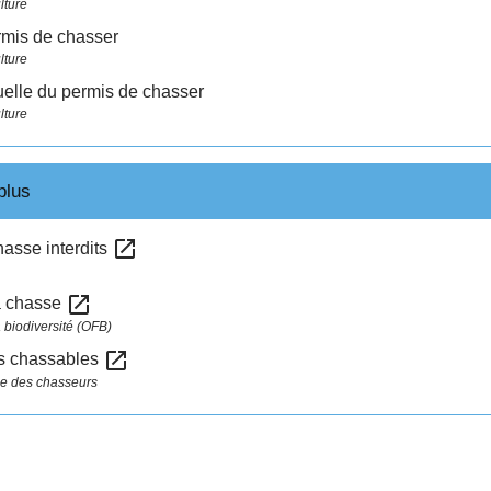
lture
mis de chasser
lture
uelle du permis de chasser
lture
plus
open_in_new
asse interdits
open_in_new
la chasse
a biodiversité (OFB)
open_in_new
s chassables
le des chasseurs