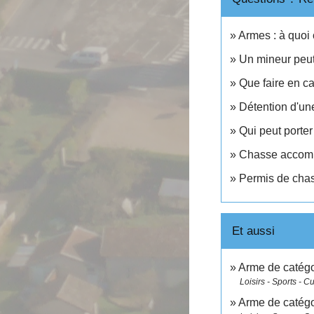
Armes : à quoi 
Un mineur peut
Que faire en c
Détention d'un
Qui peut porter
Chasse accomp
Permis de chas
Et aussi
Arme de catégo
Loisirs - Sports - Cu
Arme de catégor