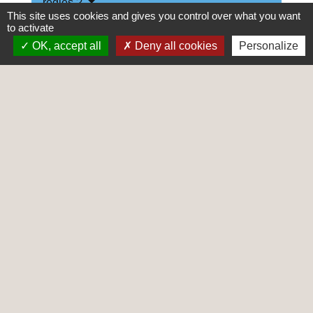
règles ?
This site uses cookies and gives you control over what you want
to activate
OK, accept all
Deny all cookies
Personalize
Textes de référence
Services en ligne et formulaires
Et aussi
Sport
Loisirs - Sports - Culture
Pêche en eau douce
Loisirs - Sports - Culture
Pour en savoir plus