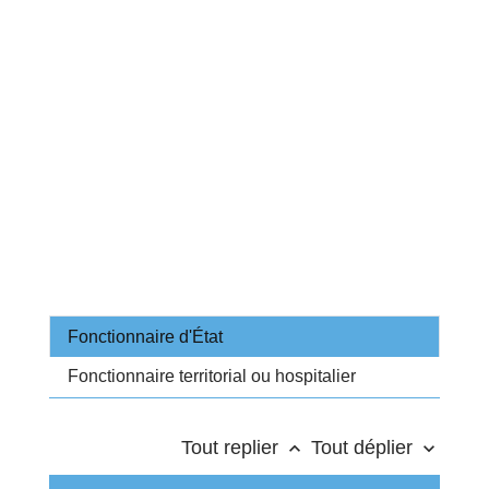
Fonctionnaire d'État
Fonctionnaire territorial ou hospitalier
Tout replier
Tout déplier
keyboard_arrow_up
keyboard_arrow_down