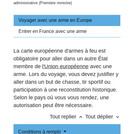
administrative (Première ministre)
Voyager avec une arme en Europe
Entrer en France avec une arme
La carte européenne d'armes à feu est
obligatoire pour aller dans un autre État
membre de
l'Union européenne
avec une
arme. Lors du voyage, vous devez justifier y
aller dans un but de chasse, tir sportif ou
participation à une reconstitution historique.
Selon le pays où vous vous rendez, une
autorisation peut être nécessaire.
Tout replier
Tout déplier
keyboard_arrow_up
keyboard_arrow_down
Conditions à remplir