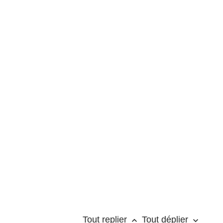
Tout replier
Tout déplier
keyboard_arrow_up
keyboard_arrow_down