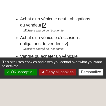
Achat d'un véhicule neuf : obligations
open_in_new
du vendeur
Ministère chargé de l'économie
Achat d'un véhicule d'occasion :
open_in_new
obligations du vendeur
Ministère chargé de l'économie
Vendre ou acheter un véhicule
This site uses cookies and gives you control over what you want
d'occasion : comment sécuriser la
to activate
open_in_new
transaction ?
OK, accept all
Deny all cookies
Personalize
Institut national de la consommation (INC)
Textes de référence