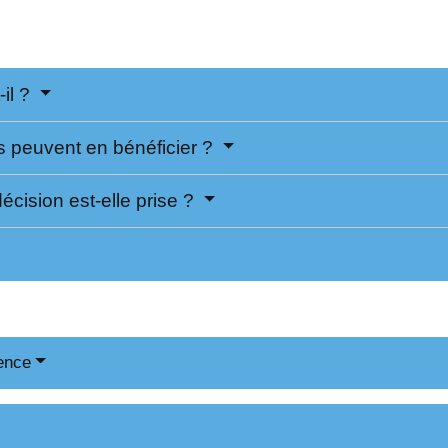
-il ?
s peuvent en bénéficier ?
cision est-elle prise ?
ence