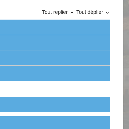
Tout replier
Tout déplier
keyboard_arrow_up
keyboard_arrow_down