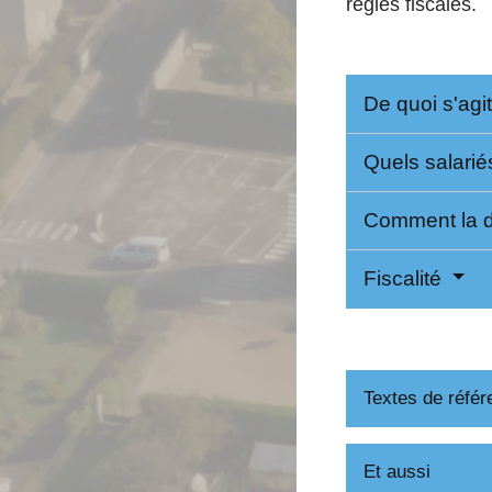
règles fiscales.
De quoi s'agit
Quels salarié
Comment la dé
Fiscalité
Textes de référ
Et aussi