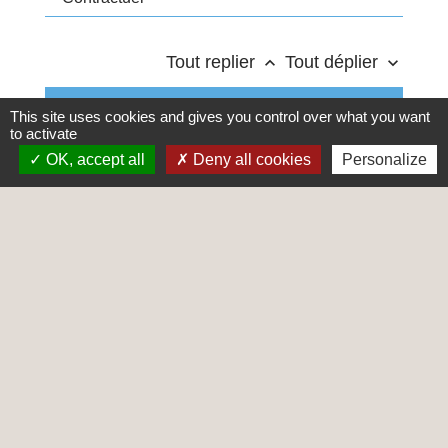
Tout replier
Tout déplier
keyboard_arrow_up
keyboard_arrow_down
Qu'est-ce que le congé de formation
This site uses cookies and gives you control over what you want
professionnelle ?
to activate
OK, accept all
Deny all cookies
Personalize
Qui peut bénéficier du congé de
formation ?
Comment faire la demande de congé ?
Quelle est la durée du congé de
formation ?
Comment le congé est-il rémunéré ?
Comment se déroule le congé de