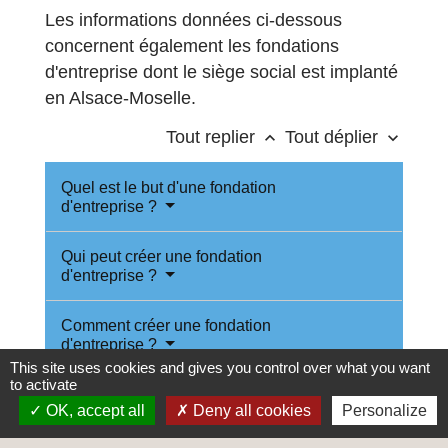
Les informations données ci-dessous
concernent également les fondations
d'entreprise dont le siège social est implanté
en Alsace-Moselle.
Tout replier
Tout déplier
keyboard_arrow_up
keyboard_arrow_down
Quel est le but d'une fondation
d'entreprise ?
Qui peut créer une fondation
d'entreprise ?
Comment créer une fondation
d'entreprise ?
This site uses cookies and gives you control over what you want
to activate
Quelles informations et quels documents
OK, accept all
Deny all cookies
Personalize
sont nécessaires à la création d'une
fondation d'entreprise ?