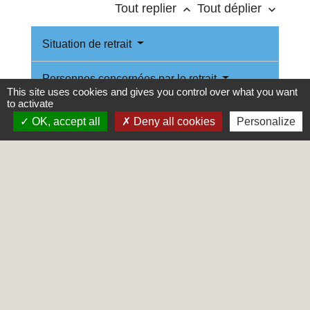
Tout replier
Tout déplier
keyboard_arrow_up
keyboard_arrow_down
Situation de retrait
Personnes concernées par le retrait
This site uses cookies and gives you control over what you want
to activate
Procédure de retrait
OK, accept all
Deny all cookies
Personalize
Contenu et conséquences du jugement
de retrait
Restitution de l'autorité parentale
Textes de référence