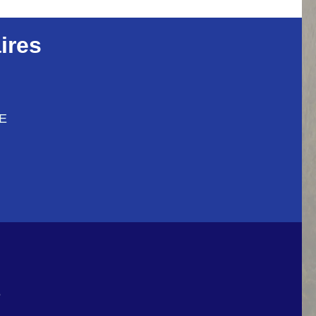
ires
CE
6