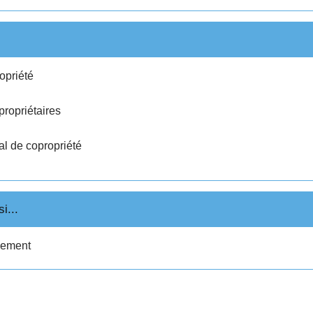
opriété
propriétaires
al de copropriété
i...
gement