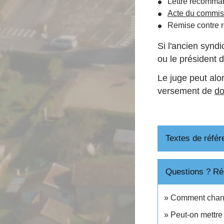
Lettre recomma
Acte du commiss
Remise contre 
Si l'ancien syn
ou le président 
Le juge peut alo
versement de
do
Textes de référ
Questions ? Ré
Comment change
Peut-on mettre