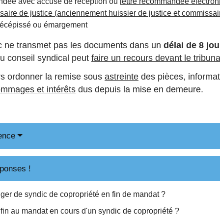
ndée avec accusé de réception ou
lettre recommandée électron
aire de justice (anciennement huissier de justice et commissaire
récépissé ou émargement
dic ne transmet pas les documents dans un
délai de 8 jou
du conseil syndical peut
faire un recours devant le tribuna
rs ordonner la remise sous
astreinte
des pièces, informat
mmages et intérêts
dus depuis la mise en demeure.
ence
ponses !
r de syndic de copropriété en fin de mandat ?
 fin au mandat en cours d'un syndic de copropriété ?