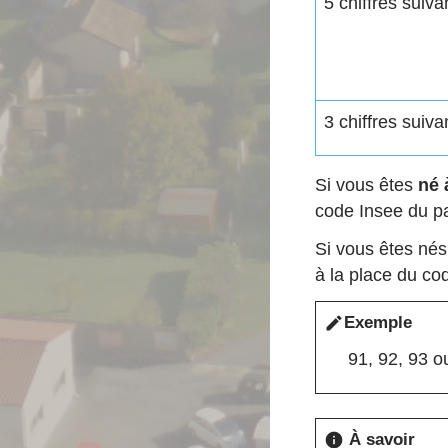
5 chiffres suiva
3 chiffres suiva
Si vous êtes
né à
code Insee du p
Si vous êtes nés
à la place du c
Exemple
edit
91, 92, 93 o
À savoir
info