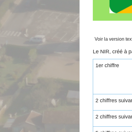
Voir la version tex
Le NIR, créé à pa
1
er
chiffre
2 chiffres suiva
2 chiffres suiva