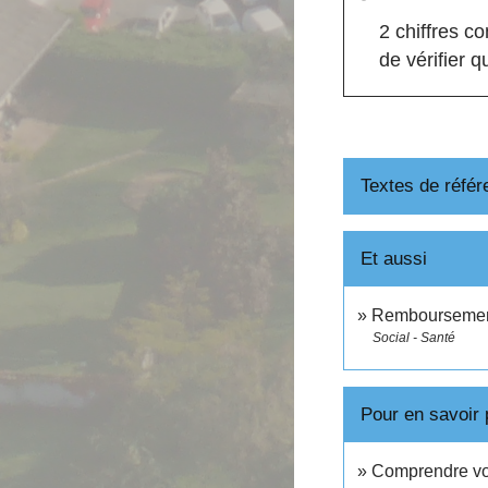
2 chiffres c
de vérifier 
Textes de référ
Et aussi
Remboursement 
Social - Santé
Pour en savoir 
Comprendre vot