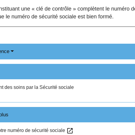
onstituant une « clé de contrôle » complètent le numéro d
que le numéro de sécurité sociale est bien formé.
ence
des soins par la Sécurité sociale
plus
open_in_new
re numéro de sécurité sociale