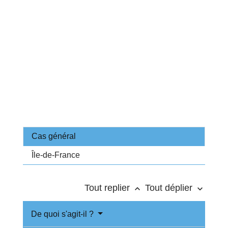
Cas général
Île-de-France
Tout replier
Tout déplier
keyboard_arrow_up
keyboard_arrow_down
De quoi s'agit-il ?