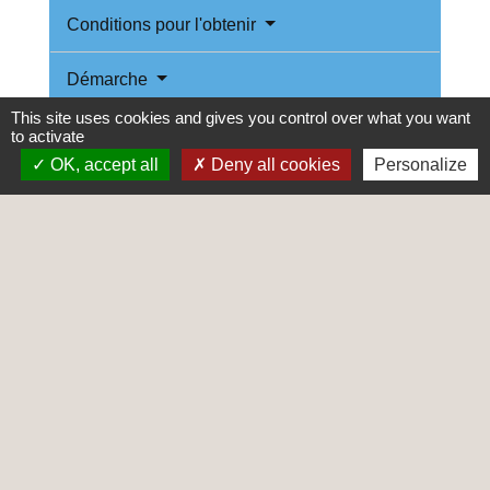
Conditions pour l'obtenir
Démarche
This site uses cookies and gives you control over what you want
En cas d'impayés
to activate
OK, accept all
Deny all cookies
Personalize
Cumul avec d'autres aides
Les conditions à remplir pour obtenir la
garantie Visale varient selon que le
logement est situé ou non en Île-de-France.
Services en ligne et formulaires
Et aussi