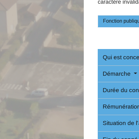
caractère invalid
Fonction publiq
Qui est conc
Démarche
Durée du co
Rémunératio
Situation de 