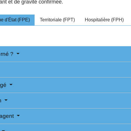
ant et de gravité confirmée.
ue d'État (FPE)
Territoriale (FPT)
Hospitalière (FPH)
erné ?
ngé
n
l'agent