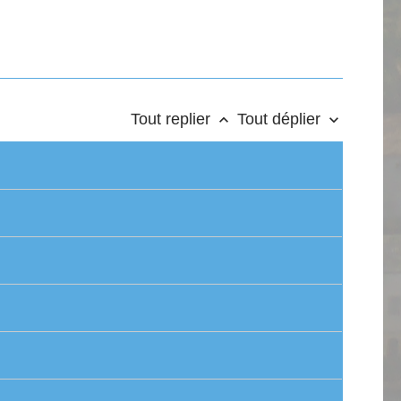
Tout replier
Tout déplier
keyboard_arrow_up
keyboard_arrow_down