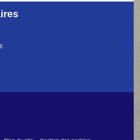
ires
CE
6