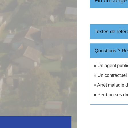
Fin du cong
Textes de référ
Questions ? Ré
Un agent publi
Un contractuel 
Arrêt maladie d
Perd-on ses dr