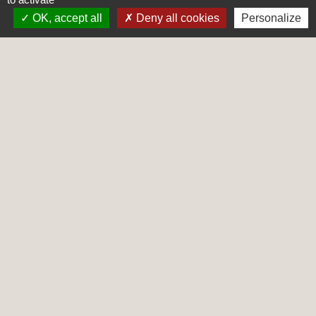
Qui peut bénéficier d'un congé de
OK, accept all
Deny all cookies
Personalize
paternité et d'accueil de l'enfant ?
Quelle est la durée du congé de
paternité et d'accueil de l'enfant ?
Comment faire la demande de congé de
paternité et d'accueil de l'enfant ?
Le congé de paternité et d'accueil de
l'enfant est-il rémunéré ?
Quels sont les effets du congé de
paternité et d'accueil de l'enfant sur votre
carrière ?
Textes de référence