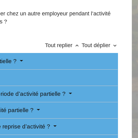
iller chez un autre employeur pendant l’activité
és ?
Tout replier
Tout déplier
keyboard_arrow_up
keyboard_arrow_down
tielle ?
iode d’activité partielle ?
ité partielle ?
 reprise d’activité ?