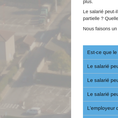
plus.
Le salarié peut-i
partielle ? Quell
Nous faisons un 
Est-ce que le 
Le salarié peu
Le salarié peu
Le salarié peu
L’employeur do