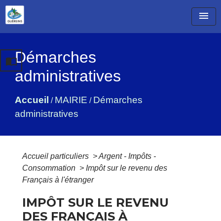
menu
Démarches
import_contacts
administratives
Accueil
MAIRIE
Démarches
/
/
administratives
Accueil particuliers
>
Argent - Impôts -
Consommation
>
Impôt sur le revenu des
Français à l'étranger
IMPÔT SUR LE REVENU
DES FRANÇAIS À