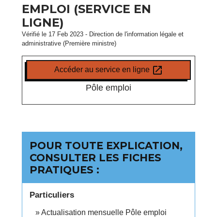
EMPLOI (SERVICE EN
LIGNE)
Vérifié le 17 Feb 2023 - Direction de l'information légale et
administrative (Première ministre)
open_in_new
Accéder au service en ligne
Pôle emploi
POUR TOUTE EXPLICATION,
CONSULTER LES FICHES
PRATIQUES :
Particuliers
Actualisation mensuelle Pôle emploi