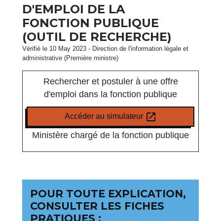
D'EMPLOI DE LA
FONCTION PUBLIQUE
(OUTIL DE RECHERCHE)
Vérifié le 10 May 2023 - Direction de l'information légale et
administrative (Première ministre)
Rechercher et postuler à une offre
d'emploi dans la fonction publique
open_in_new
Accéder au simulateur
Ministère chargé de la fonction publique
POUR TOUTE EXPLICATION,
CONSULTER LES FICHES
PRATIQUES :