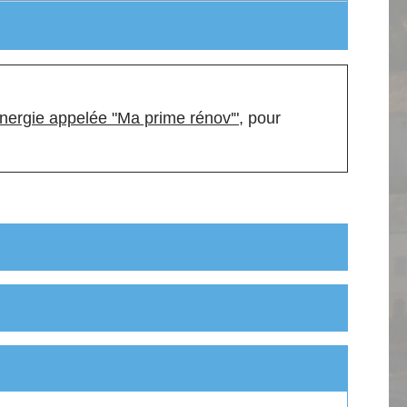
nergie appelée "Ma prime rénov'"
, pour