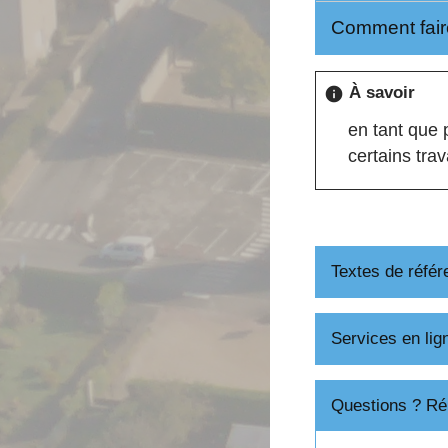
Comment fair
À savoir
info
en tant que 
certains tra
Textes de référ
Services en lig
Questions ? Ré