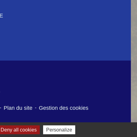
CE
6
-
Plan du site
-
Gestion des cookies
Deny all cookies
Personalize
des Communes