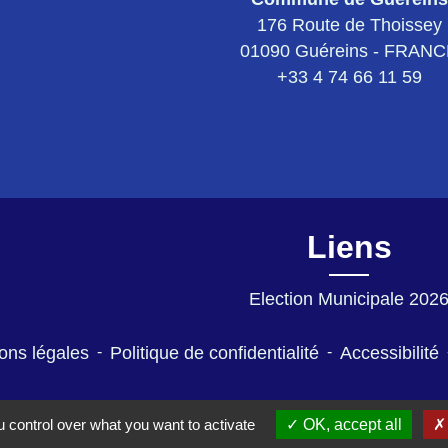
176 Route de Thoissey
01090 Guéreins - FRAN
+33 4 74 66 11 59
Liens
Election Municipale 202
ons légales
-
Politique de confidentialité
-
Accessibilité
 control over what you want to activate
OK, accept all
Site créé en partenariat avec Réseau 