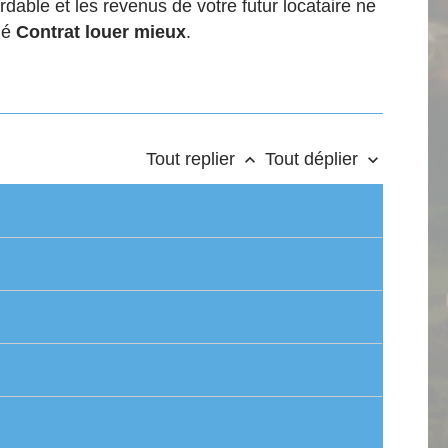
rdable et les revenus de votre futur locataire ne
lé
Contrat louer mieux
.
Tout replier
Tout déplier
keyboard_arrow_up
keyboard_arrow_down