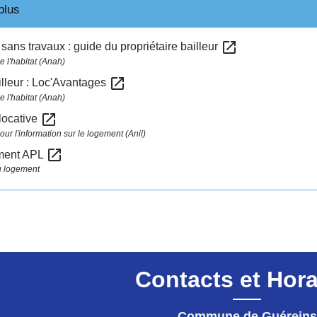
plus
open_in_new
ans travaux : guide du propriétaire bailleur
 l'habitat (Anah)
open_in_new
illeur : Loc'Avantages
 l'habitat (Anah)
open_in_new
locative
ur l'information sur le logement (Anil)
open_in_new
ment APL
u logement
Contacts et Hora
Commune de Guéreins