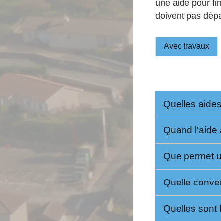
une aide pour fin
doivent pas dép
Avec travaux
Quelles aides
Quand l'aide 
Que permet u
Quelle conven
Quelles sont 