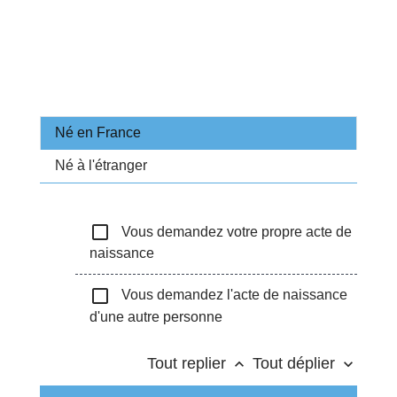
Né en France
Né à l'étranger
check_box_outline_blank
Vous demandez votre propre acte de
naissance
check_box_outline_blank
Vous demandez l'acte de naissance
d'une autre personne
Tout replier
Tout déplier
keyboard_arrow_up
keyboard_arrow_down