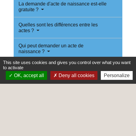
La demande d'acte de naissance est-elle
gratuite ?
Quelles sont les différences entre les
actes ?
Qui peut demander un acte de
naissance ?
This site uses cookies and gives you control over what you want
to activate
À noter
edit
OK, accept all
Deny all cookies
Personalize
Si la personne concernée par l'acte est
née dans un État devenu
indépendant
(par exemple, Algérie,
Tunisie, Maroc), il faut faire la demande
d'acte de naissance via le service en
ligne dédié aux personnes
nées à
l'étranger
.