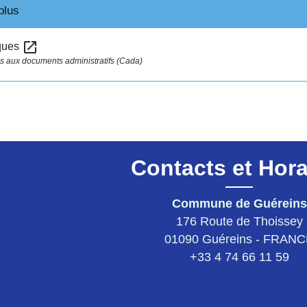
plus
open_in_new
iques
 aux documents administratifs (Cada)
Contacts et Hora
Commune de Guéreins
176 Route de Thoissey
01090 Guéreins - FRAN
+33 4 74 66 11 59