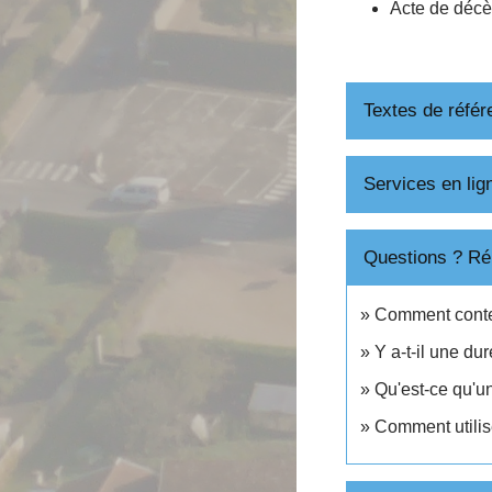
Acte de déc
Textes de référ
Services en lig
Questions ? Ré
Comment contest
Y a-t-il une dur
Qu'est-ce qu'un
Comment utilise