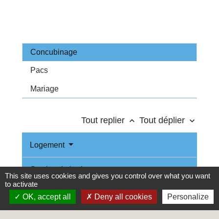
Concubinage
Pacs
Mariage
Tout replier
Tout déplier
keyboard_arrow_up
keyboard_arrow_down
Logement
Gestion du budget
This site uses cookies and gives you control over what you want
to activate
Biens en commun
OK, accept all
Deny all cookies
Personalize
Vie professionnelle