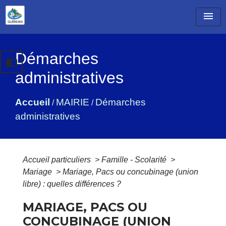
menu
Démarches
import_contacts
administratives
Accueil
MAIRIE
Démarches
/
/
administratives
Accueil particuliers
>
Famille - Scolarité
>
Mariage
>
Mariage, Pacs ou concubinage (union
libre) : quelles différences ?
MARIAGE, PACS OU
CONCUBINAGE (UNION