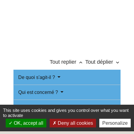
Tout replier
Tout déplier
keyboard_arrow_up
keyboard_arrow_down
De quoi s'agit-il ?
Qui est concerné ?
Entretien individuel et personnalisé
This site uses cookies and gives you control over what you want
to activate
Formations
OK, accept all
Deny all cookies
Personalize