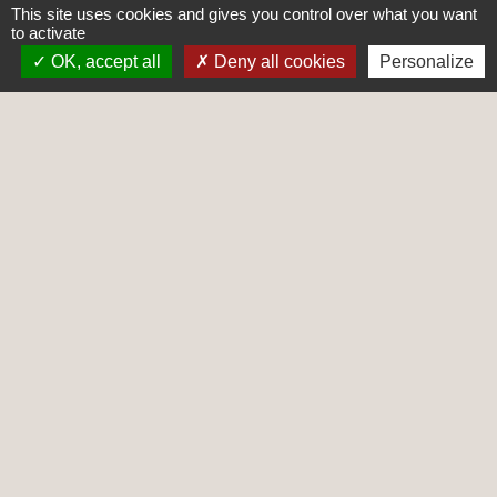
Quelle est la durée du stage ?
This site uses cookies and gives you control over what you want
to activate
OK, accept all
Deny all cookies
Personalize
Peut-on travailler à temps partiel
lorsqu'on est fonctionnaire stagiaire ?
Comment êtes-vous rémunéré pendant
le stage ?
Quels sont vos droits et obligations ?
À quels congés avez-vous droit ?
Peut-on changer de poste pendant le
stage ?
Comment se termine le stage ?