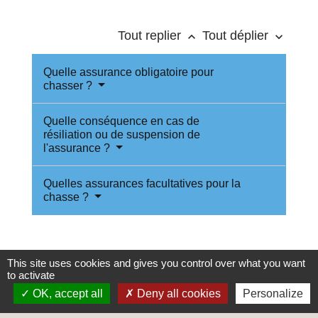
Tout replier
Tout déplier
keyboard_arrow_up
keyboard_arrow_down
Quelle assurance obligatoire pour
chasser ?
Quelle conséquence en cas de
résiliation ou de suspension de
l'assurance ?
Quelles assurances facultatives pour la
chasse ?
This site uses cookies and gives you control over what you want
Textes de référence
to activate
OK, accept all
Deny all cookies
Personalize