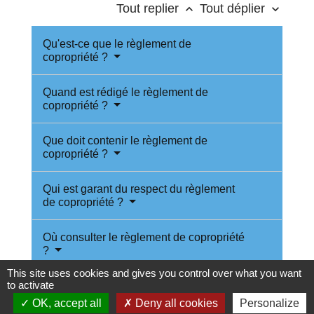
Tout replier
Tout déplier
keyboard_arrow_up
keyboard_arrow_down
Qu'est-ce que le règlement de
copropriété ?
Quand est rédigé le règlement de
copropriété ?
Que doit contenir le règlement de
copropriété ?
Qui est garant du respect du règlement
de copropriété ?
Où consulter le règlement de copropriété
?
This site uses cookies and gives you control over what you want
to activate
Comment modifier le règlement de
copropriété ?
OK, accept all
Deny all cookies
Personalize