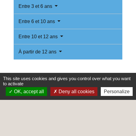
Entre 3 et 6 ans
Entre 6 et 10 ans
Entre 10 et 12 ans
À partir de 12 ans
This site uses cookies and gives you control over what you want
to activate
Services en ligne et formulaires
OK, accept all
Deny all cookies
Personalize
Questions ? Réponses !
Faut-il faire vacciner son enfant pour l'inscrire
à l'école, en crèche ou garderie ?