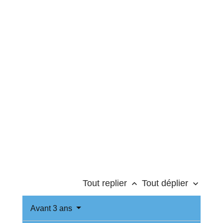
Tout replier
Tout déplier
keyboard_arrow_up
keyboard_arrow_down
Avant 3 ans