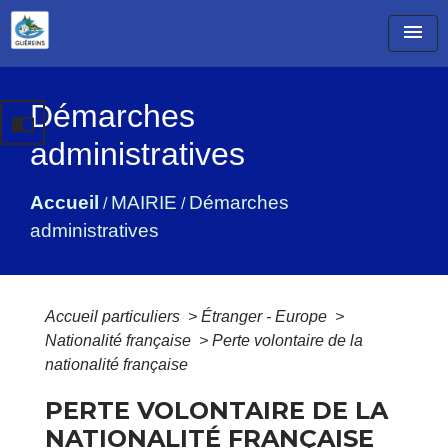
menu
Démarches
import_contacts
administratives
Accueil
MAIRIE
Démarches
/
/
administratives
Accueil particuliers
>
Étranger - Europe
>
Nationalité française
>
Perte volontaire de la
nationalité française
PERTE VOLONTAIRE DE LA
NATIONALITÉ FRANÇAISE