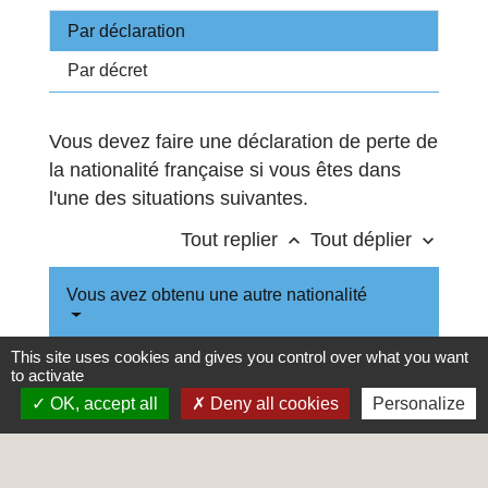
Par déclaration
Par décret
Vous devez faire une déclaration de perte de
la nationalité française si vous êtes dans
l'une des situations suivantes.
Tout replier
Tout déplier
keyboard_arrow_up
keyboard_arrow_down
Vous avez obtenu une autre nationalité
This site uses cookies and gives you control over what you want
Vous êtes né à l'étranger et un seul de
to activate
vos parents est français
OK, accept all
Deny all cookies
Personalize
Vous êtes né en France et un seul de
vos parents est né en France