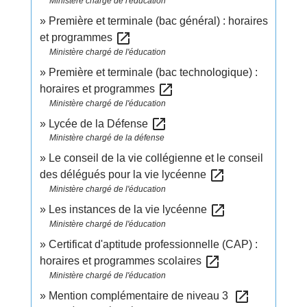
Ministère chargé de l'éducation
Première et terminale (bac général) : horaires
open_in_new
et programmes
Ministère chargé de l'éducation
Première et terminale (bac technologique) :
open_in_new
horaires et programmes
Ministère chargé de l'éducation
open_in_new
Lycée de la Défense
Ministère chargé de la défense
Le conseil de la vie collégienne et le conseil
open_in_new
des délégués pour la vie lycéenne
Ministère chargé de l'éducation
open_in_new
Les instances de la vie lycéenne
Ministère chargé de l'éducation
Certificat d'aptitude professionnelle (CAP) :
open_in_new
horaires et programmes scolaires
Ministère chargé de l'éducation
open_in_new
Mention complémentaire de niveau 3