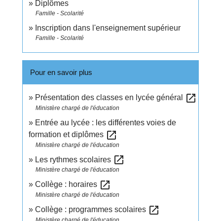
Diplômes
Famille - Scolarité
Inscription dans l'enseignement supérieur
Famille - Scolarité
Pour en savoir plus
open_in_new
Présentation des classes en lycée général
Ministère chargé de l'éducation
Entrée au lycée : les différentes voies de
open_in_new
formation et diplômes
Ministère chargé de l'éducation
open_in_new
Les rythmes scolaires
Ministère chargé de l'éducation
open_in_new
Collège : horaires
Ministère chargé de l'éducation
open_in_new
Collège : programmes scolaires
Ministère chargé de l'éducation