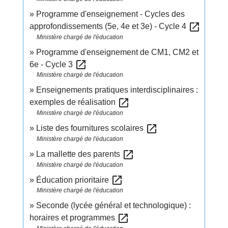
Programme d'enseignement - Cycles des
open_in_new
approfondissements (5e, 4e et 3e) - Cycle 4
Ministère chargé de l'éducation
Programme d'enseignement de CM1, CM2 et
open_in_new
6e - Cycle 3
Ministère chargé de l'éducation
Enseignements pratiques interdisciplinaires :
open_in_new
exemples de réalisation
Ministère chargé de l'éducation
open_in_new
Liste des fournitures scolaires
Ministère chargé de l'éducation
open_in_new
La mallette des parents
Ministère chargé de l'éducation
open_in_new
Éducation prioritaire
Ministère chargé de l'éducation
Seconde (lycée général et technologique) :
open_in_new
horaires et programmes